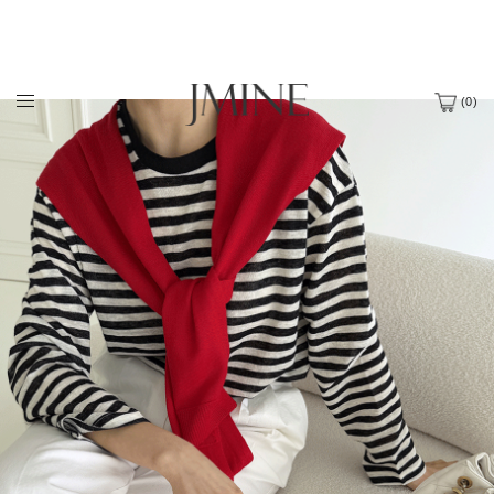
(
0
)