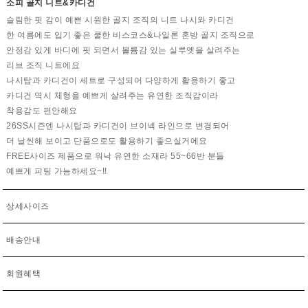
소피 골지 니트&카디건
슬림한 핏 감이 예쁜 시원한 골지 조직의 니트 나시와 카디건
한 여름에도 입기 좋은 쿨한 비스코스&나일론 혼방 골지 조직으로
안정감 있게 바디에 핏 되면서 볼륨감 있는 실루엣을 살려주는
리브 조직 니트에요
나시탑과 카디건이 세트로 구성되어 다양하게 활용하기 좋고
카디건 역시 체형을 예쁘게 살려주는 유연한 조직감이라
착용감도 편안해요
26SS시즌엔 나시탑과 카디건이 브이넥 라인으로 변경되어
더 날씬해 보이고 단품으로도 활용하기 좋으실거에요
FREE사이즈 제품으로 워낙 유연한 소재라 55~66반 분들
예쁘게 피팅 가능하세요~!!
상세사이즈
배송안내
회원혜택