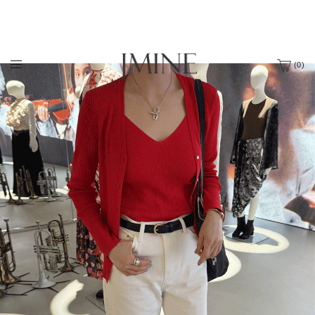
(
0
)