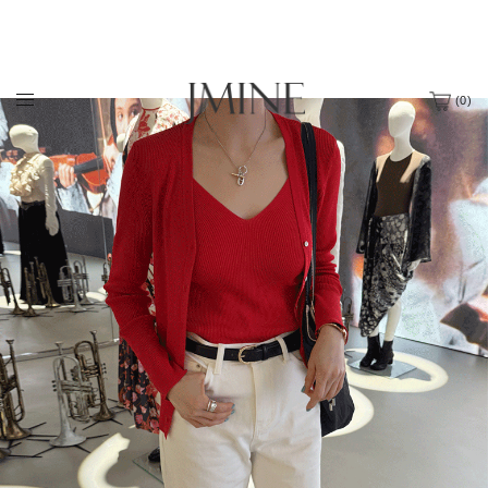
(
0
)