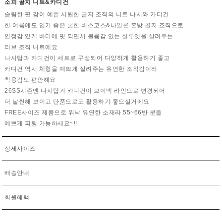
소피 골지 니트&카디건
슬림한 핏 감이 예쁜 시원한 골지 조직의 니트 나시와 카디건
한 여름에도 입기 좋은 쿨한 비스코스&나일론 혼방 골지 조직으로
안정감 있게 바디에 핏 되면서 볼륨감 있는 실루엣을 살려주는
리브 조직 니트에요
나시탑과 카디건이 세트로 구성되어 다양하게 활용하기 좋고
카디건 역시 체형을 예쁘게 살려주는 유연한 조직감이라
착용감도 편안해요
26SS시즌엔 나시탑과 카디건이 브이넥 라인으로 변경되어
더 날씬해 보이고 단품으로도 활용하기 좋으실거에요
FREE사이즈 제품으로 워낙 유연한 소재라 55~66반 분들
예쁘게 피팅 가능하세요~!!
상세사이즈
배송안내
회원혜택