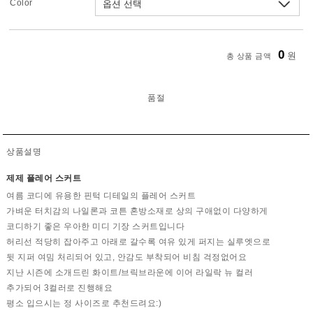
Color
0
원
총 상품 금액
품절
상품설명
제제 플레어 스커트
여름 코디에 유용한 핀턱 디테일의 플레어 스커트
가벼운 터치감의 나일론과 코튼 혼방소재로 상의 구애없이 다양하게
코디하기 좋은 우아한 미디 기장 스커트입니다
허리선 적당히 잡아주고 아래로 갈수록 여유 있게 퍼지는 실루엣으로
뒷 지퍼 여밈 처리되어 있고, 안감도 부착되어 비침 걱정없어요
지난 시즌에 소개드린 화이트/브릭브라운에 이어 라일락 뉴 컬러
추가되어 3컬러로 진행해요
평소 입으시는 정 사이즈로 추천드려요:)