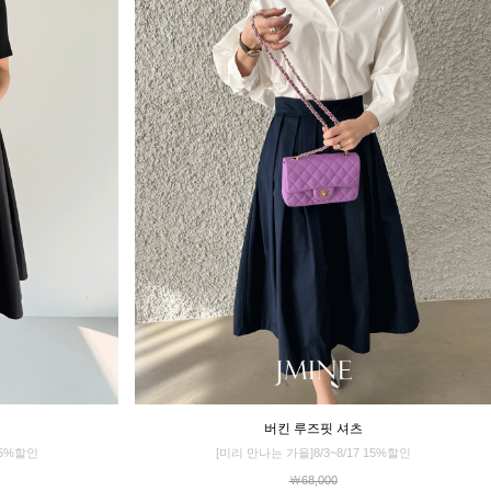
버킨 루즈핏 셔츠
15%할인
[미리 만나는 가을]8/3~8/17 15%할인
￦68,000