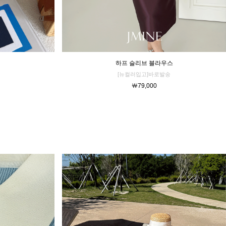
하프 슬리브 블라우스
[뉴컬러입고]바로발송
￦79,000