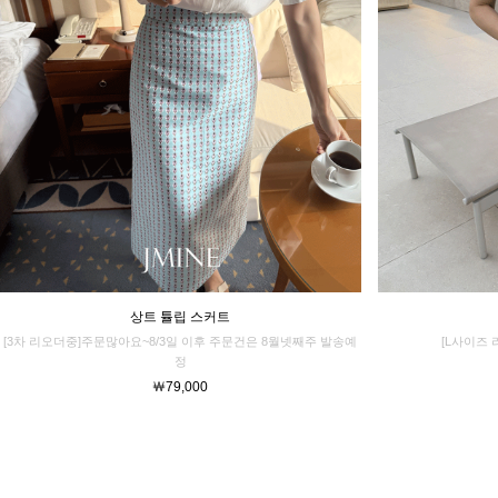
상트 튤립 스커트
[3차 리오더중]주문많아요~8/3일 이후 주문건은 8월넷째주 발송예
[L사이즈 
정
￦79,000