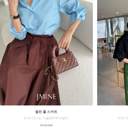
엘린 풀 스커트
[미리 만나는 가을]26FW 뉴컬러
[미리 
￦79,000