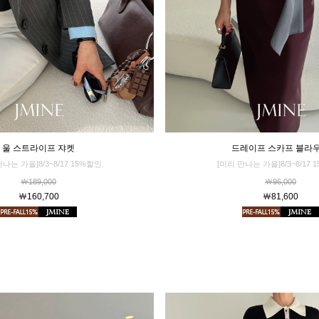
드레이프 스카프 블라
울 스트라이프 쟈켓
[미리 만나는 가을]8/3~8/17 
만나는 가을]8/3~8/17 15%할인
￦96,000
￦189,000
￦81,600
￦160,700