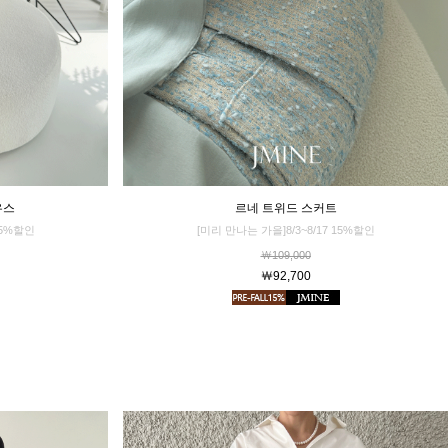
르네 트위드 스커트
우스
[미리 만나는 가을]8/3~8/17 15%할인
15%할인
￦109,000
￦92,700