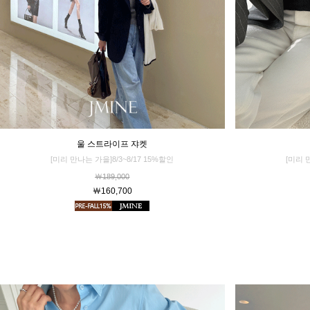
울 스트라이프 쟈켓
[미리 
[미리 만나는 가을]8/3~8/17 15%할인
￦189,000
￦160,700