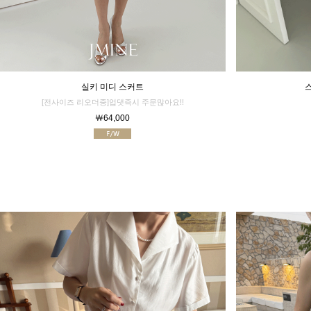
실키 미디 스커트
[전사이즈 리오더중]업댓즉시 주문많아요!!
￦64,000