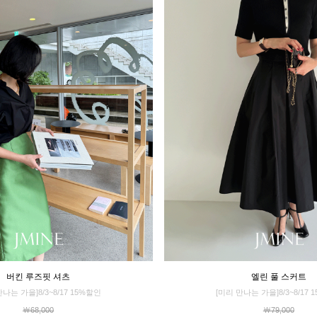
버킨 루즈핏 셔츠
엘린 풀 스커트
만나는 가을]8/3~8/17 15%할인
[미리 만나는 가을]8/3~8/17 
￦68,000
￦79,000