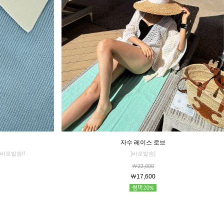
자수 레이스 로브
[바로발송]
바로발송!!
￦22,000
￦17,600