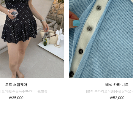
배색 카라 니트
도트 스윔웨어
[블랙 추가리오더중]주문많아요~
리오더중]주문폭주!!M/XL바로발송
￦52,000
￦35,000