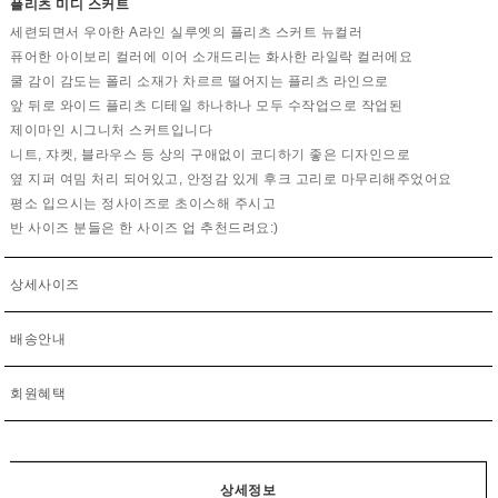
플리츠 미디 스커트
세련되면서 우아한 A라인 실루엣의 플리츠 스커트 뉴컬러
퓨어한 아이보리 컬러에 이어 소개드리는 화사한 라일락 컬러에요
쿨 감이 감도는 폴리 소재가 차르르 떨어지는 플리츠 라인으로
앞 뒤로 와이드 플리츠 디테일 하나하나 모두 수작업으로 작업된
제이마인 시그니처 스커트입니다
니트, 쟈켓, 블라우스 등 상의 구애없이 코디하기 좋은 디자인으로
옆 지퍼 여밈 처리 되어있고, 안정감 있게 후크 고리로 마무리해주었어요
평소 입으시는 정사이즈로 초이스해 주시고
반 사이즈 분들은 한 사이즈 업 추천드려요:)
상세사이즈
배송안내
회원혜택
상세정보