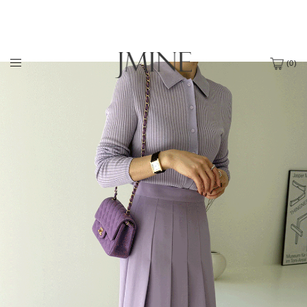
(
0
)