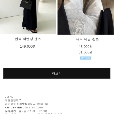
핀턱 백밴딩 팬츠
버뮤다 데님 팬츠
149,000원
45,000원
31,500원
더보기
JMINE
대표
전영옥
개인정보 처리방침
이용약관
이용안내
C/S CENTER
070-7799-7909
운영시간
| 월 - 금 (11:00 - 17:00)