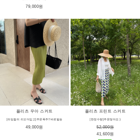
79,000원
플리츠 우아 스커트
플리츠 프린트 스커트
[라임컬러 리오더입고]주문폭주!!바로발송
[한정수량]주문많아요:)
49,000원
52,000원
41,600원