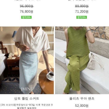
96,000원
89,000원
76,800원
71,200원
상트 튤립 스커트
플리츠 우아 팬츠
[3차 리오더중]주문많아요~8/3일 이후 주문건은 8
52,000원
월넷째주 발송예정