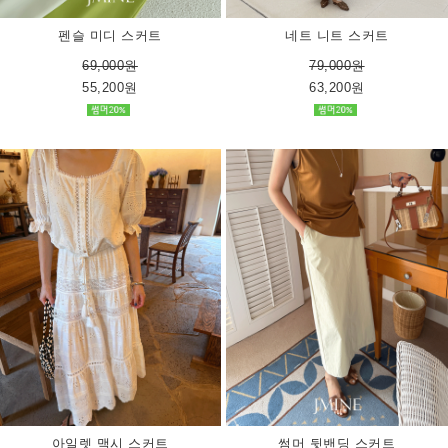
펜슬 미디 스커트
네트 니트 스커트
69,000원
79,000원
55,200원
63,200원
아일렛 맥시 스커트
썸머 뒷밴딩 스커트