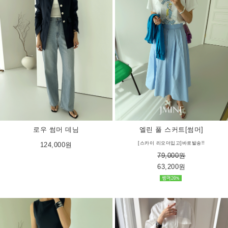
로우 썸머 데님
엘린 풀 스커트[썸머]
[스카이 리오더입고]바로발송!!
124,000원
79,000원
63,200원