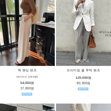
프리미엄 울 투턱 팬츠
백 밴딩 팬츠
[제이마인 단독진행]
129,000원
54,000원
90,300원
37,800원