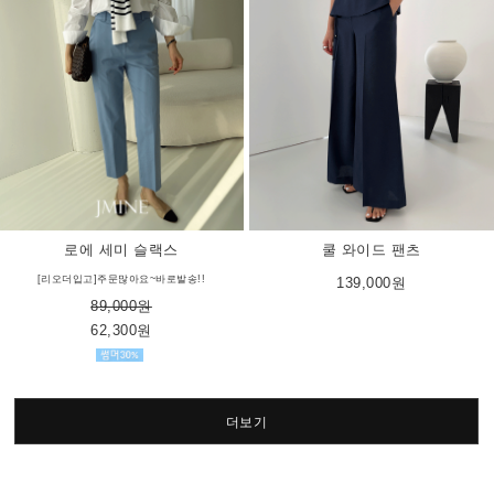
로에 세미 슬랙스
쿨 와이드 팬츠
[리오더입고]주문많아요~바로발송!!
139,000원
89,000원
62,300원
더보기