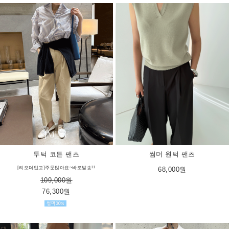
썸머 원턱 팬츠
투턱 코튼 팬츠
[리오더입고]주문많아요~바로발송!!
68,000원
109,000원
76,300원