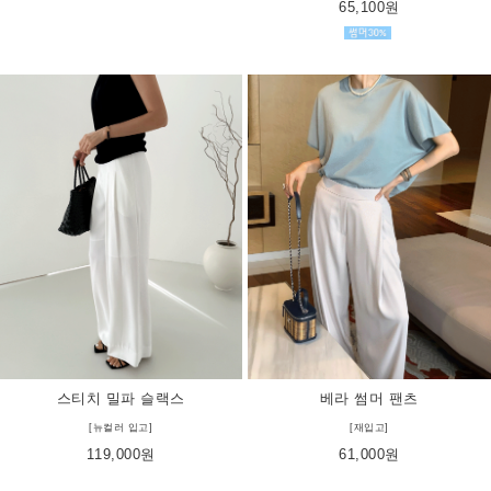
65,100원
스티치 밀파 슬랙스
베라 썸머 팬츠
[뉴컬러 입고]
[재입고]
119,000원
61,000원