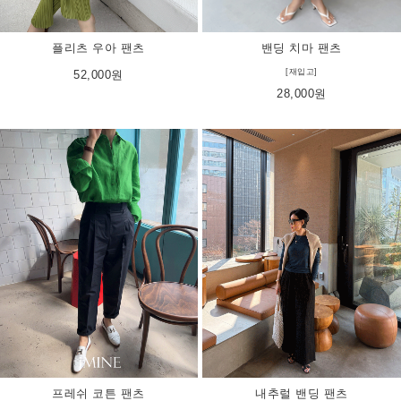
밴딩 치마 팬츠
플리츠 우아 팬츠
[재입고]
52,000원
28,000원
내추럴 밴딩 팬츠
프레쉬 코튼 팬츠