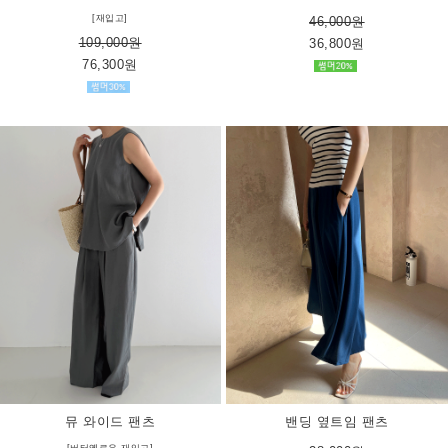
[재입고]
46,000원
109,000원
36,800원
76,300원
뮤 와이드 팬츠
밴딩 옆트임 팬츠
[버터옐로우 재입고]