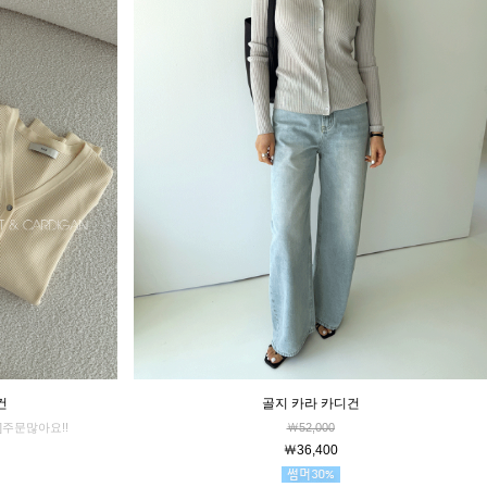
건
골지 카라 카디건
]주문많아요!!
￦52,000
￦36,400