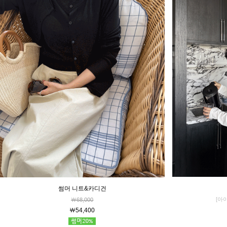
썸머 니트&카디건
[아
￦68,000
￦54,400