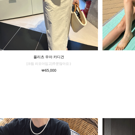
플리츠 우아 카디건
[크림 리오더입고]주문많아요:)
￦65,000