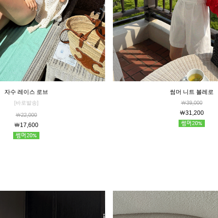
썸머 니트 볼레로
자수 레이스 로브
￦39,000
[바로발송]
￦31,200
￦22,000
￦17,600