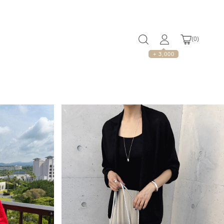
(
0
)
+ 3,000