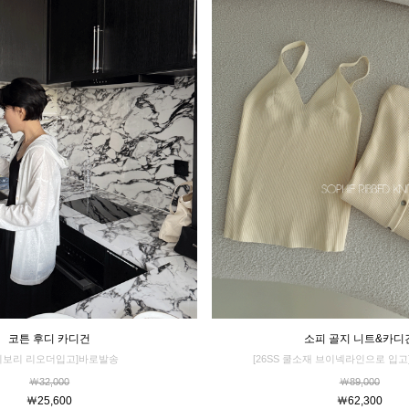
코튼 후디 카디건
소피 골지 니트&카디
이보리 리오더입고]바로발송
[26SS 쿨소재 브이넥라인으로 입고
￦32,000
￦89,000
￦25,600
￦62,300