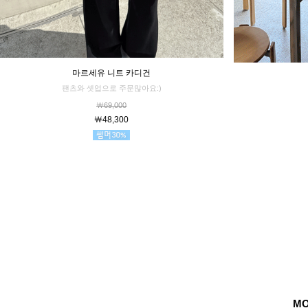
마르세유 니트 카디건
팬츠와 셋업으로 주문많아요:)
￦69,000
￦48,300
MO