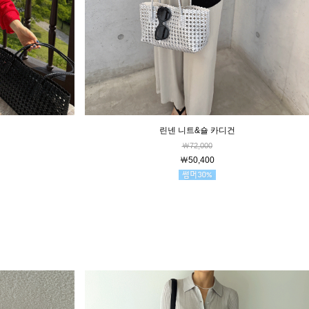
린넨 니트&숄 카디건
￦72,000
￦50,400