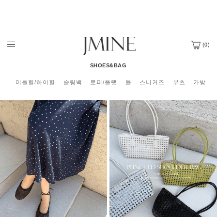
(
0
)
SHOES&BAG
미들힐/하이힐
슬링백
로퍼/플랫
뮬
스니커즈
부츠
가방