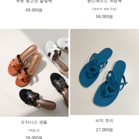
핸드메이드 위빙백
투톤 둥근코 슬링백
[파우치 세트구성]
49,000원
58,000원
비치 쪼리
오아시스 샌들
27,000원
[재입고]
39,000원