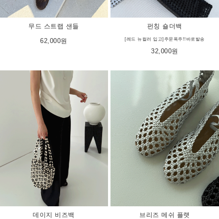
펀칭 숄더백
무드 스트랩 샌들
[레드 뉴컬러 입고]주문폭주!!바로발송
62,000원
32,000원
데이지 비즈백
브리즈 메쉬 플랫