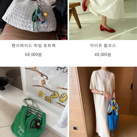
핸드메이드 위빙 토트백
까미유 펌프스
68,000원
49,000원