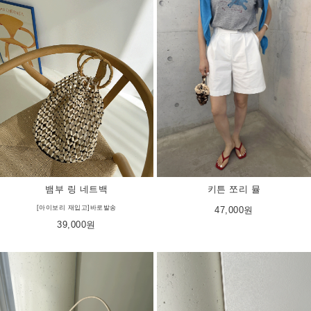
뱀부 링 네트백
키튼 쪼리 뮬
[아이보리 재입고]바로발송
47,000원
39,000원