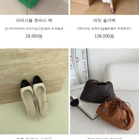
리버시블 캔버스 백
버킷 숄더백
[스카이/네이비 리오더입고]전컬러 바로발송
[제이마인 단독수입]블루컬러 주문폭주!!
29,000원
139,000원