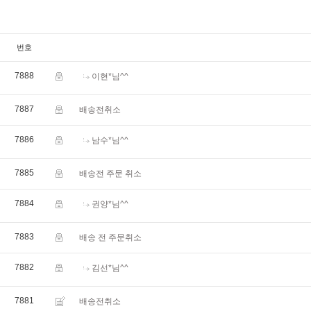
번호
7888
이현*님^^
7887
배송전취소
7886
남수*님^^
7885
배송전 주문 취소
7884
권양*님^^
7883
배송 전 주문취소
7882
김선*님^^
7881
배송전취소