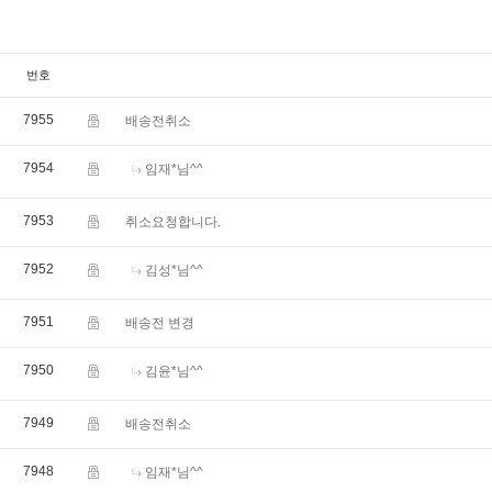
번호
7955
배송전취소
7954
임재*님^^
7953
취소요청합니다.
7952
김성*님^^
7951
배송전 변경
7950
김윤*님^^
7949
배송전취소
7948
임재*님^^