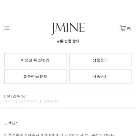
(
0
)
교환/반품 문의
배송전 취소/변경
상품문의
교환/반품문의
배송문의
[Re] 김숙*님^^
제이**
|
2026-05-07
|
조회수 41
고객님~
반품기한내 보내주셔야 원활한처리 가능하오니 참고부탁드립니다.