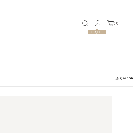
(
0
)
+ 3,000
66
조회수 :