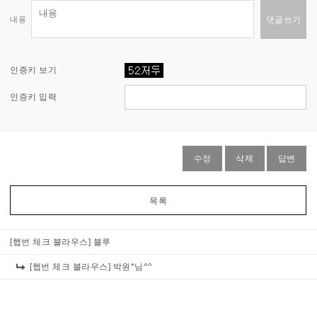
내용
댓글쓰기
인증키 보기
인증키 입력
수정
삭제
답변
목록
[햅번 체크 블라우스]
블루
[햅번 체크 블라우스]
박원*님^^