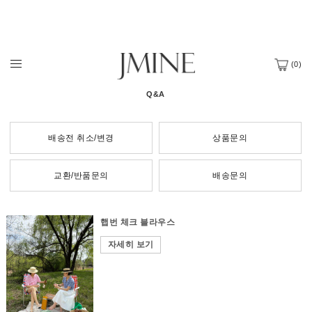
(
0
)
Q&A
배송전 취소/변경
상품문의
교환/반품문의
배송문의
햅번 체크 블라우스
자세히 보기