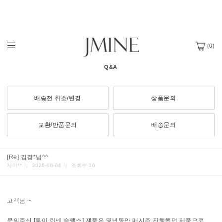
(
0
)
Q&A
배송전 취소/변경
상품문의
교환/반품문의
배송문의
[Re] 김경*님^^
제이**
|
2026-06-04
|
조회수 30
고객님 ~
문의주신 [루이 린넨 슬랙스] 제품은 몇년동안 매시즌 진행했던 제품으로