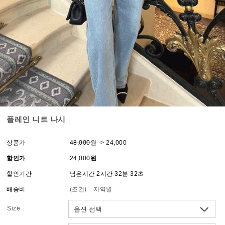
플레인 니트 나시
상품가
48,000원
-> 24,000
할인가
24,000
원
할인기간
남은시간 2시간 32분 32초
배송비
(조건)
지역별
Size