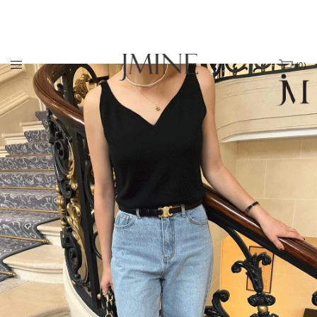
(
0
)