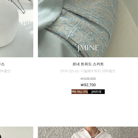
르네 트위드 스커트
우스
[미리 만나는 가을]8/3~8/17 15%할인
15%할인
￦109,000
￦92,700