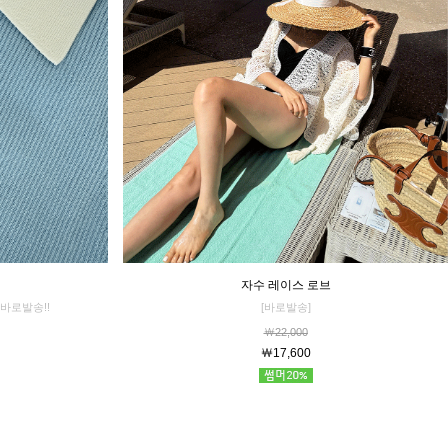
자수 레이스 로브
[바로발송]
바로발송!!
￦22,000
￦17,600