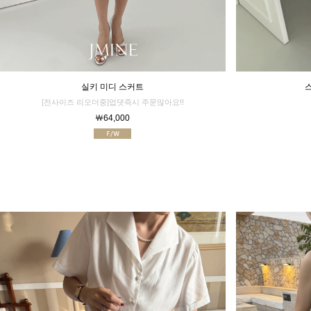
실키 미디 스커트
[전사이즈 리오더중]업댓즉시 주문많아요!!
￦64,000