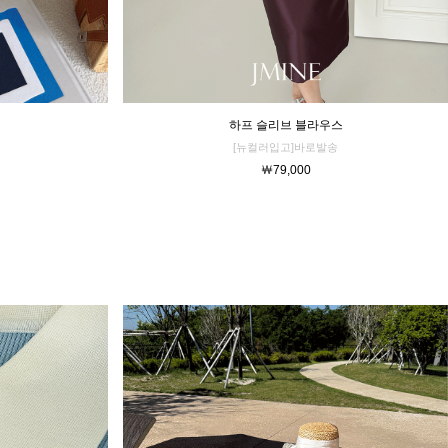
하프 슬리브 블라우스
[뉴컬러입고]바로발송
￦79,000