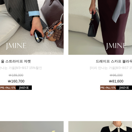
드레이프 스카프 블라
울 스트라이프 쟈켓
[미리 만나는 가을]8/3~8/17 
만나는 가을]8/3~8/17 15%할인
￦96,000
￦189,000
￦81,600
￦160,700