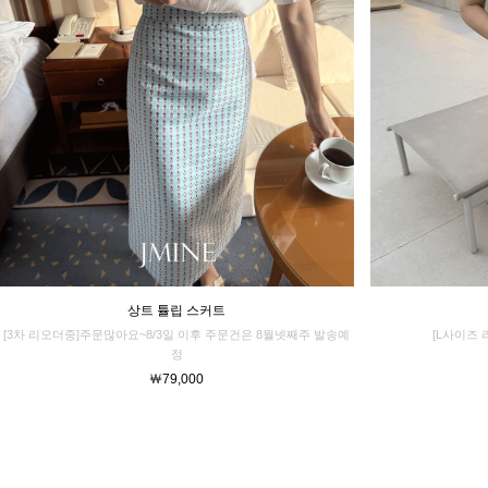
상트 튤립 스커트
[3차 리오더중]주문많아요~8/3일 이후 주문건은 8월넷째주 발송예
[L사이즈 
정
￦79,000