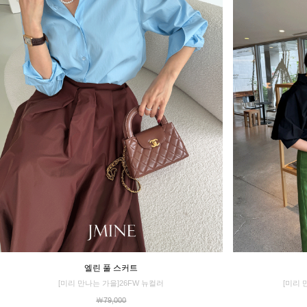
엘린 풀 스커트
[미리 만나는 가을]26FW 뉴컬러
[미리 
￦79,000