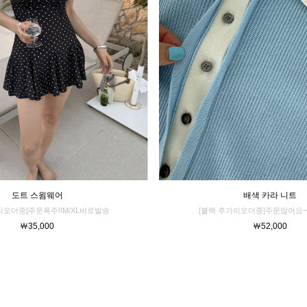
배색 카라 니트
도트 스윔웨어
[블랙 추가리오더중]주문많아요~
리오더중]주문폭주!!M/XL바로발송
￦52,000
￦35,000