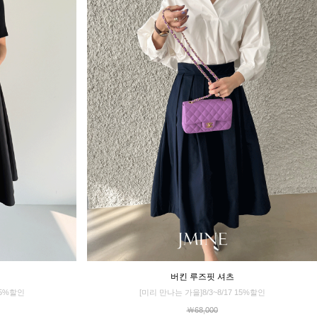
버킨 루즈핏 셔츠
15%할인
[미리 만나는 가을]8/3~8/17 15%할인
￦68,000