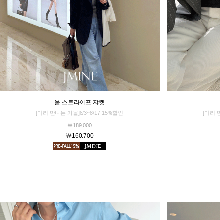
울 스트라이프 쟈켓
[미리 
[미리 만나는 가을]8/3~8/17 15%할인
￦189,000
￦160,700