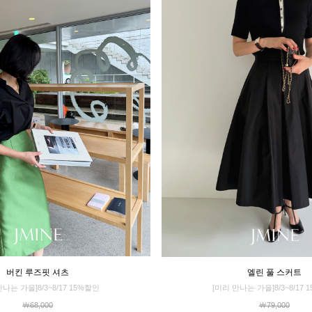
버킨 루즈핏 셔츠
엘린 풀 스커트
만나는 가을]8/3~8/17 15%할인
[미리 만나는 가을]8/3~8/17 
￦68,000
￦79,000